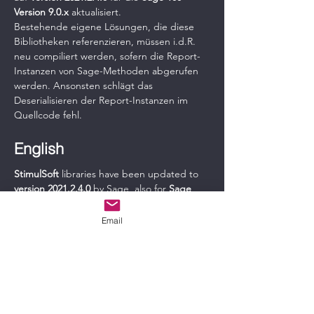
Version 9.0.x
 aktualisiert.
Bestehende eigene Lösungen, die diese 
Bibliotheken referenzieren, müssen i.d.R. 
neu compiliert werden, sofern die Report-
Instanzen von Sage-Methoden abgerufen 
werden. Ansonsten schlägt das 
Deserialisieren der Report-Instanzen im 
Quellcode fehl.
English
StimulSoft
 libraries have been updated to 
version 2021.2.4.0
 by Sage, also for 
Sage 
100 version 9.0.x
.
Existing custom solutions that reference 
Email
these libraries usually have to be 
recompiled if the report instances are 
called by Sage methods. Otherwise the 
deserialization of the report instances in the 
source code fails.