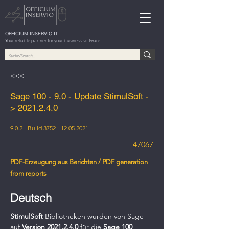
OFFICIUM INSERVIO IT
Your reliable partner for your business software...
<<<
Sage 100 - 9.0 - Update StimulSoft -
>
2021.2.4.0
9.0.2 - Build
3752 - 12.05.2021
47067
PDF-Erzeugung aus Berichten / PDF generation
from reports
Deutsch
StimulSoft
 Bibliotheken wurden von Sage 
auf 
Version 2021.2.4.0 
für die 
Sage 100 