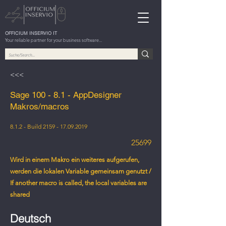
OFFICIUM INSERVIO IT
Your reliable partner for your business software...
<<<
Sage 100 - 8.1 - AppDesigner
Makros/macros
8.1.2 - Build
2159 - 17.09.2019
25699
Wird in einem Makro ein weiteres aufgerufen,
werden die lokalen Variable gemeinsam genutzt /
If another macro is called, the local variables are
shared
Deutsch