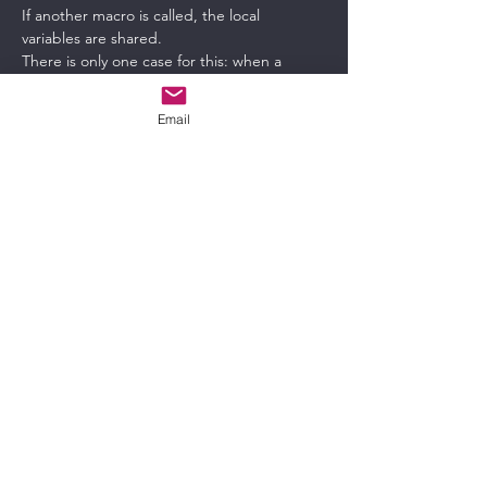
If another macro is called, the local 
variables are shared.
There is only one case for this: when a 
function that executes a macro is called in a 
macro.
Email
Use case: 
Macro parts used more than 
once are moved to an 
invisible 
context 
menu 
function and then only called at these 
points.
Required actions:
If such a call is already being used, there 
may be side effects if variables of the same 
name are used in the two macros.
This should be checked!
<<<
>>>