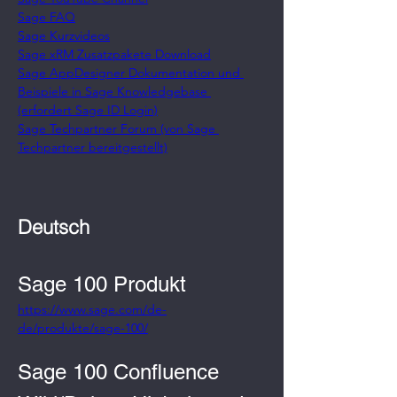
Sage FAQ
Sage Kurzvideos
Sage xRM Zusatzpakete Download
Sage AppDesigner Dokumentation und 
Beispiele in Sage Knowledgebase 
(erfordert Sage ID Login)
Sage Techpartner Forum (von Sage 
Techpartner bereitgestellt)
Deutsch
Sage 100 Produkt
https://www.sage.com/de-
de/produkte/sage-100/
Sage 100 Confluence 