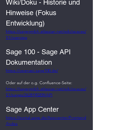
Wiki/Doku - Historie und 
Hinweise (Fokus 
Entwicklung)
https://sagegmbh.atlassian.net/wiki/spaces/
S1/overview
Sage 100 - Sage API 
Dokumentation
https://openapi.sage100.de/
Oder auf der o.g. Confluence-Seite:
https://sagegmbh.atlassian.net/wiki/spaces/
S1/pages/2628190209/API
Sage App Center
https://portal.sage.de/Appcenter/Frontend
/Index