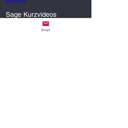
service/faq/
Sage Kurzvideos
https://www.sage.com/de-de/support-und-
service/kurzvideos/
Email
Sage xRM Zusatzpakete 
Download
https://www.sage.com/de-de/support-und-
service/downloads/sage100/
Sage AppDesigner 
Dokumentation und 
Beispiele in Sage 
Knowledgebase (erfordert 
Sage ID Login)