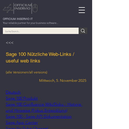
OFFICIUM INSERVIO IT
Your reliable partner for your business software...
<<<
Sage 100 Nützliche Web-Links /
useful web links
(alle Versionen/all versions)
Mittwoch, 5. November 2025
Deutsch
Sage 100 Produkt
Sage 100 Confluence Wiki/Doku - Historie 
und Hinweise (Fokus Entwicklung)
Sage 100 - Sage API Dokumentation
Sage App Center
Sage YouTube Channel