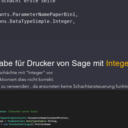
Schacht erste Seite

nts.ParameterNamePaperBin1,

ns.DataTypeSimple.Integer,

abe für Drucker von Sage mit 
Intege
schächte mit "Integer" vor.
tioniert dies nicht korrekt.
 zu verwenden , da ansonsten keine Schachtansteuerung funkti