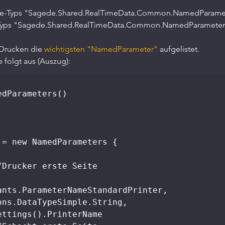
-Typs "Sagede.Shared.RealTimeData.Common.NamedParameter" 
 Typs "Sagede.Shared.RealTimeData.Common.NamedParameters
 Drucken die 
wichtigsten "NamedParameter" 
aufgelistet.
e folgt aus (Auszug):
dParameters()

Drucker erste Seite

ants.ParameterNameStandardPrinter,

ns.DataTypeSimple.String,

ettings().PrinterName                         