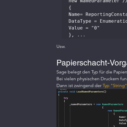
new NamedParameter //
{

Name= ReportingConsta
DataType = Enumeratio
Value = "0"

}, ...
Usw.                     
Papierschacht-Vorg
Sage belegt den Typ für die Papier
Bei vielen physischen Druckern funk
Dann ist zwingend der 
Typ "String"