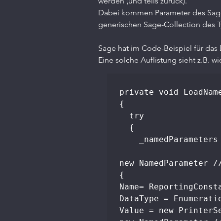
werden (und teils zurück).
Dabei kommen Parameter des Sage
generischen Sage-Collection des
Sage hat im Code-Beispiel für das
Eine solche Auflistung sieht z.B. wi
private void LoadName
{

  try

  {

    _namedParameters = new NamedParameters {

new NamedParameter //
{

Name= ReportingConst
DataType = Enumeratio
Value = new PrinterS