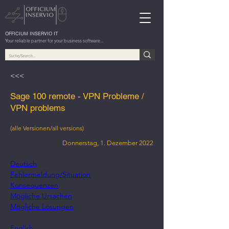
OFFICIUM INSERVIO IT
Your reliable partner for your business software...
<<<
Sage 100 remote - VPN Probleme /
VPN problems
(alle Versionen/all versions)
Donnerstag, 1. Dezember 2022
Deutsch
Fehlermeldung/Situation
Konsequenzen
Mögliche Ursachen
Mögliche Lösungen
English