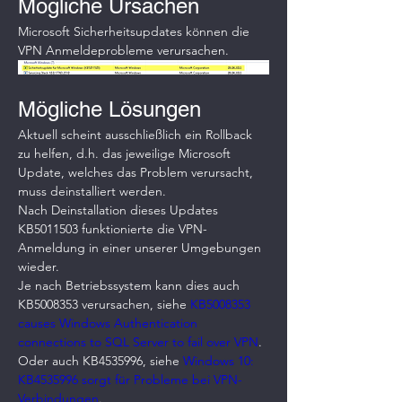
Mögliche Ursachen
Microsoft Sicherheitsupdates können die 
VPN Anmeldeprobleme verursachen.
Mögliche Lösungen
Aktuell scheint ausschließlich ein Rollback 
zu helfen, d.h. das jeweilige Microsoft 
Update, welches das Problem verursacht, 
muss deinstalliert werden.
Nach Deinstallation dieses Updates 
KB5011503 funktionierte die VPN-
Anmeldung in einer unserer Umgebungen 
wieder.
Je nach Betriebssystem kann dies auch 
KB5008353 verursachen, siehe 
KB5008353 
causes Windows Authentication 
connections to SQL Server to fail over VPN
.
Oder auch KB4535996, siehe 
Windows 10: 
KB4535996 sorgt für Probleme bei VPN-
Verbindungen
.