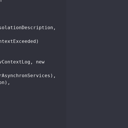
 

textExceeded)

AsynchronServices), 
n), 