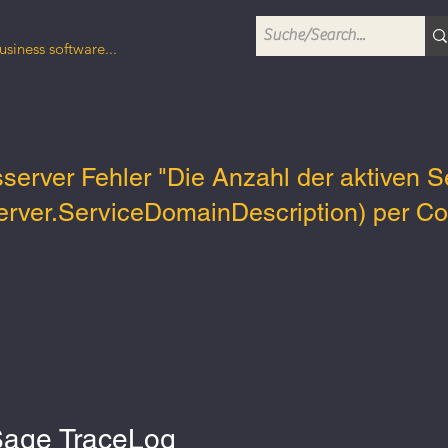
usiness software...
server Fehler "Die Anzahl der aktiven 
rver.ServiceDomainDescription) per Con
Sage TraceLog