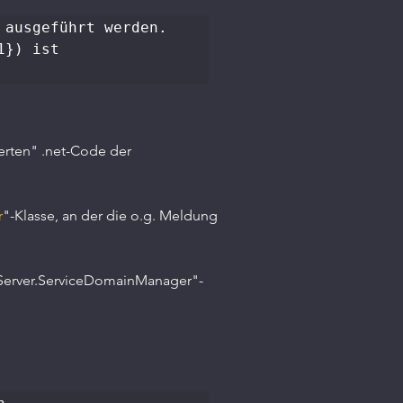
ausgeführt werden. 
}) ist 
erten" .net-Code der 
r
"-Klasse, an der die o.g. Meldung 
onServer.ServiceDomainManager"-