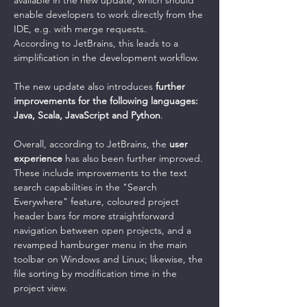
available in the new update, which should 
enable developers to work directly from the 
IDE, e.g. with merge requests.
According to JetBrains, this leads to a 
simplification in the development workflow.
The new update also introduces 
further 
improvements for the following languages: 
Java, Scala, JavaScript and Python
.
Overall, according to JetBrains, the 
user 
experience
 has also been further improved.
These include improvements to the text 
search capabilities in the "Search 
Everywhere" feature, coloured project 
header bars for more straightforward 
navigation between open projects, and a 
revamped hamburger menu in the main 
toolbar on Windows and Linux; likewise, the 
file sorting by modification time in the 
project view.