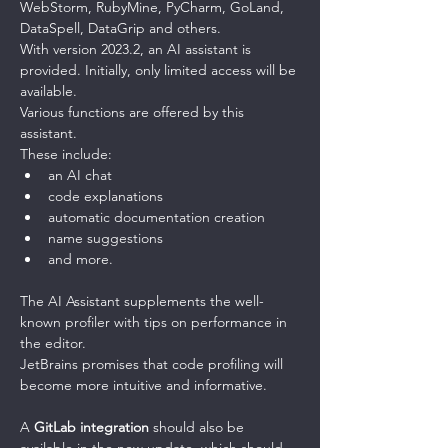
WebStorm, RubyMine, PyCharm, GoLand, 
DataSpell, DataGrip and others.
With version 2023.2, an AI assistant is 
provided. Initially, only limited access will be 
available.
Various functions are offered by this 
assistant.
These include:
an AI chat
code explanations
automatic documentation creation
name suggestions
and more.
The AI ​​Assistant supplements the well-
known profiler with tips on performance in 
the editor.
JetBrains promises that code profiling will 
become more intuitive and informative.
A 
GitLab integration
 should also be 