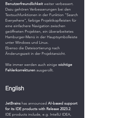
Benutzerfreundlichkeit 
weiter verbessert.
Dazu gehören Verbesserungen bei den 
Textsuchfunktionen in der Funktion "Search 
Everywhere", farbige Projektkopfleisten für 
eine einfachere Navigation zwischen 
geöffneten Projekten, ein überarbeitetes 
Hamburger-Menü in der Hauptsymbolleiste 
unter Windows und Linux. 
Ebenso die Dateisortierung nach 
Änderungszeit in der Projektansicht. 
Wie immer werden auch einige 
wichtige 
Fehlerkorrekturen 
ausgerollt.
English
JetBrains 
has announced 
AI-based support 
for its IDE products with Release 2023.2
.
IDE products include, e.g. IntelliJ IDEA, 