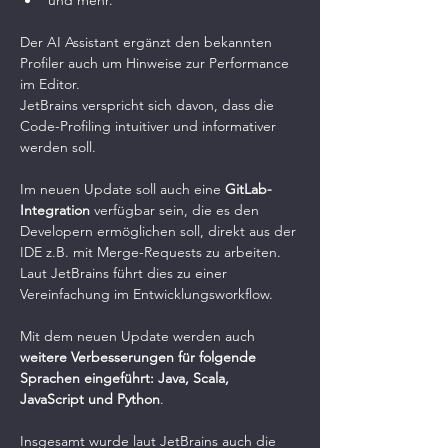
und mehr. 
Der AI Assistant ergänzt den bekannten 
Profiler auch um Hinweise zur Performance 
im Editor.
JetBrains verspricht sich davon, dass die 
Code-Profiling intuitiver und informativer 
werden soll. 
Im neuen Update soll auch eine 
GitLab-
Integration
 verfügbar sein, die es den 
Developern ermöglichen soll, direkt aus der 
IDE z.B. mit Merge-Requests zu arbeiten. 
Laut JetBrains führt dies zu einer 
Vereinfachung im Entwicklungsworkflow.
Mit dem neuen Update werden auch 
weitere Verbesserungen für folgende 
Sprachen eingeführt: Java, Scala, 
JavaScript und Python
.
Insgesamt wurde laut JetBrains auch die 