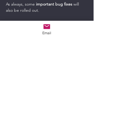
As always, some 
important bug fixes
 will 
also be rolled out.
Links
Email
blog.jetbrains.com
IntelliJ IDEA 2023.2 : The IntelliJ
IDEA Blog | The JetBrains Blog
IntelliJ IDEA 2023.2 has arrived!