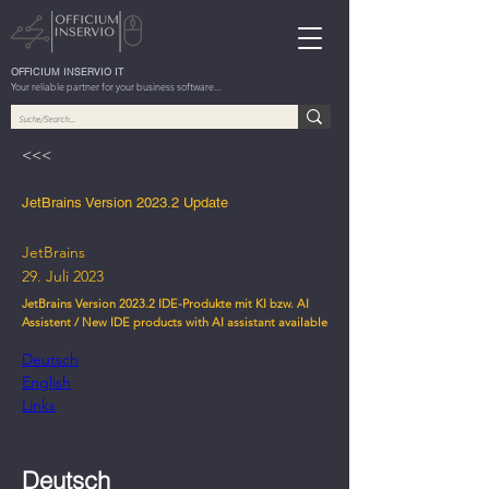
OFFICIUM INSERVIO IT
Your reliable partner for your business software...
<<<
JetBrains Version 2023.2 Update
JetBrains
29. Juli 2023
JetBrains Version 2023.2 IDE-Produkte mit KI bzw. AI
Assistent / New IDE products with AI assistant available
Deutsch
English
Links
Deutsch