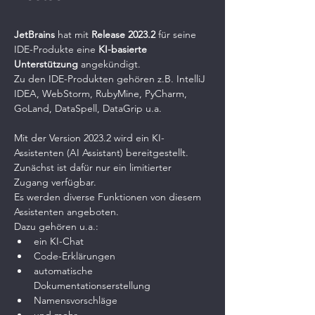
JetBrains
 hat mit 
Release 2023.2
 für seine 
IDE-Produkte eine 
KI-basierte 
Unterstützung 
angekündigt. 
Zu den IDE-Produkten gehören z.B. IntelliJ 
IDEA, WebStorm, RubyMine, PyCharm, 
GoLand, DataSpell, DataGrip u.a.
Mit der Version 2023.2 wird ein KI-
Assistenten (AI Assistant) bereitgestellt. 
Zunächst ist dafür nur ein limitierter 
Zugang verfügbar.
Es werden diverse Funktionen von diesem 
Assistenten angeboten. 
Dazu gehören u.a.:
ein KI-Chat
Code-Erklärungen
automatische 
Dokumentationserstellung
Namensvorschläge 