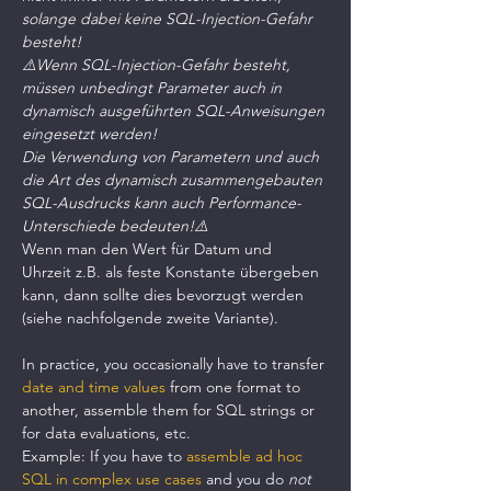
solange dabei keine SQL-Injection-Gefahr 
besteht! 
⚠️Wenn SQL-Injection-Gefahr besteht, 
müssen unbedingt Parameter auch in 
dynamisch ausgeführten SQL-Anweisungen 
eingesetzt werden!
Die Verwendung von Parametern und auch 
die Art des dynamisch zusammengebauten 
SQL-Ausdrucks kann auch Performance-
Unterschiede bedeuten!⚠️
Wenn man den Wert für Datum und 
Uhrzeit z.B. als feste Konstante übergeben 
kann, dann sollte dies bevorzugt werden 
(siehe nachfolgende zweite Variante).
In practice, you occasionally have to transfer 
date and time values
 ​​from one format to 
another, assemble them for SQL strings or 
for data evaluations, etc.
Example: If you have to 
assemble ad hoc 
SQL in complex use cases
 and you do 
not 