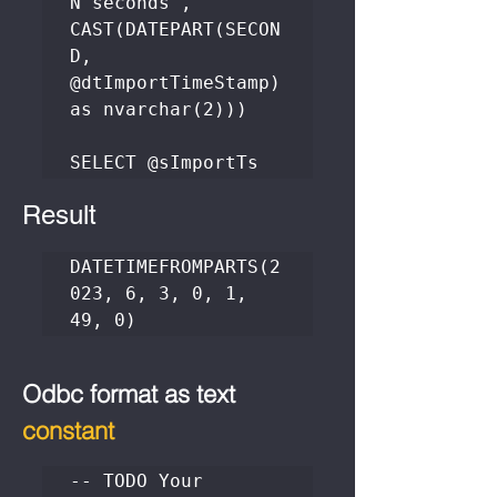
N'seconds', 
CAST(DATEPART(SECON
D, 
@dtImportTimeStamp) 
as nvarchar(2)))

SELECT @sImportTs
Result
DATETIMEFROMPARTS(2
023, 6, 3, 0, 1, 
49, 0)
Odbc format as text 
constant
-- TODO Your 