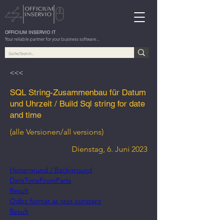
OFFICIUM INSERVIO IT
Your reliable partner for your business software...
<<<
SQL String-Zusammenbau für Datum
und Uhrzeit / Build Sql string for date
and time
(alle Versionen/all versions)
Dienstag, 6. Juni 2023
Hintergrund / Background
DateTimeFromParts
Result
Odbc format as text constant
Result