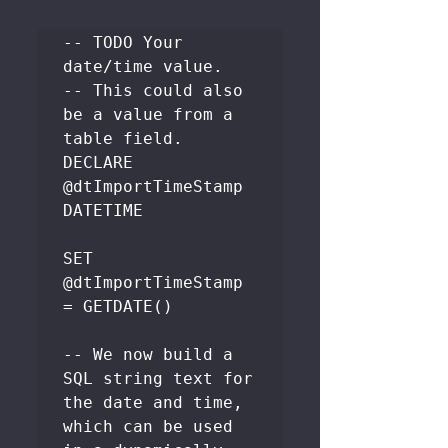
-- TODO Your 
date/time value.

-- This could also 
be a value from a 
table field.

DECLARE 
@dtImportTimeStamp 
DATETIME

SET 
@dtImportTimeStamp 
= GETDATE()

-- We now build a 
SQL string text for 
the date and time, 
which can be used 