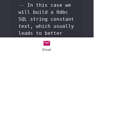
-- In this case we 
will build a Odbc 
SQL string constant 
text, which usually 
leads to better 
performance, 
depending on the 
Email
scenario

DECLARE @sImportTs 
NVARCHAR(100)

SET @sImportTs = 
N'{ ts ''year-
month-day 
hour:minute:seconds
''}'

SET @sImportTs = 