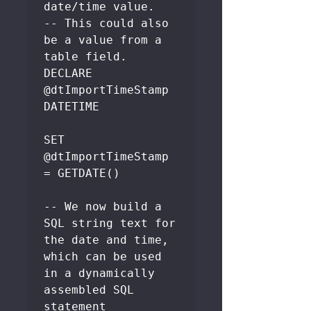
date/time value.

-- This could also 
be a value from a 
table field.

DECLARE 
@dtImportTimeStamp 
DATETIME

SET 
@dtImportTimeStamp 
= GETDATE() 

-- We now build a 
SQL string text for 
the date and time, 
which can be used 
in a dynamically 
assembled SQL 
statement  
