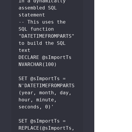
in a dynamically 
assembled SQL 
statement  

-- This uses the 
SQL function 
"DATETIMEFROMPARTS" 
to build the SQL 
text

DECLARE @sImportTs 
NVARCHAR(100)

SET @sImportTs = 
N'DATETIMEFROMPARTS
(year, month, day, 
hour, minute, 
seconds, 0)'

SET @sImportTs = 
REPLACE(@sImportTs, 