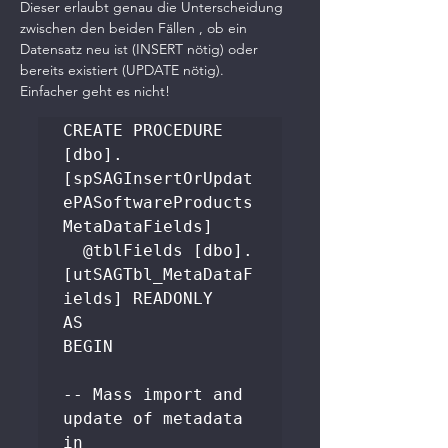
Dieser erlaubt genau die Unterscheidung 
zwischen den beiden Fällen , ob ein 
Datensatz neu ist (INSERT nötig) oder 
bereits existiert (UPDATE nötig).
Einfacher geht es nicht!
CREATE PROCEDURE 
[dbo].
[spSAGInsertOrUpdat
ePASoftwareProducts
MetaDataFields]

  @tblFields [dbo].
[utSAGTbl_MetaDataF
ields] READONLY

AS

BEGIN

-- Mass import and 
update of metadata 
in 