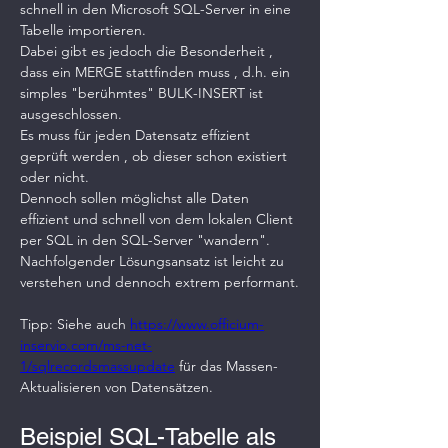
schnell in den Microsoft SQL-Server in eine 
Tabelle importieren.
Dabei gibt es jedoch die Besonderheit , 
dass ein MERGE stattfinden muss , d.h. ein 
simples "berühmtes" BULK-INSERT ist 
ausgeschlossen.
Es muss für jeden Datensatz effizient 
geprüft werden , ob dieser schon existiert 
oder nicht.
Dennoch sollen möglichst alle Daten 
effizient und schnell von dem lokalen Client 
per SQL in den SQL-Server "wandern".
Nachfolgender Lösungsansatz ist leicht zu 
verstehen und dennoch extrem performant.
Tipp: Siehe auch 
https://www.officium-
inservio.com/ms-net-
1/sqlrecordsmassupdate
 für das Massen-
Aktualisieren von Datensätzen.
Beispiel SQL-Tabelle als 