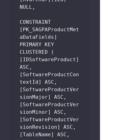
NULL,

CONSTRAINT 
[PK_SAGPAProductMet
aDataFields] 
PRIMARY KEY 
CLUSTERED ( 
[IDSoftwareProduct] 
ASC,

[SoftwareProductCon
textId] ASC,

[SoftwareProductVer
sionMajor] ASC,
[SoftwareProductVer
sionMinor] ASC,

[SoftwareProductVer
sionRevision] ASC,

[TableName] ASC,
