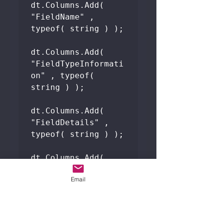
dt.Columns.Add( 
"FieldName" , 
typeof( string ) );

dt.Columns.Add( 
"FieldTypeInformati
on" , typeof( 
string ) );

dt.Columns.Add( 
"FieldDetails" , 
typeof( string ) );

dt.Columns.Add( 
"FieldDetailsVendor
Email
" , typeof( string 
) );

dt.Columns.Add( 