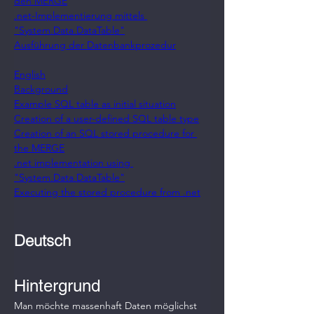
den MERGE
.net-Implementierung mittels 
"System.Data.DataTable"
Ausführung der Datenbankprozedur
English
Background
Example SQL table as initial situation
Creation of a user-defined SQL table type
Creation of an SQL stored procedure for 
the MERGE
.net implementation using 
"System.Data.DataTable"
Executing the stored procedure from .net
Deutsch
Hintergrund
Man möchte massenhaft Daten möglichst 