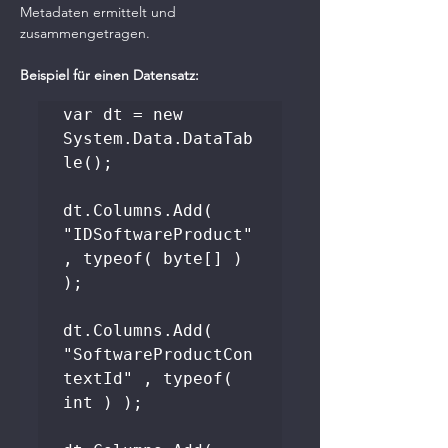
Metadaten ermittelt und 
zusammengetragen.
Beispiel für einen Datensatz:
var dt = new 
System.Data.DataTab
le();

dt.Columns.Add( 
"IDSoftwareProduct" 
, typeof( byte[] ) 
);

dt.Columns.Add( 
"SoftwareProductCon
textId" , typeof( 
int ) );
