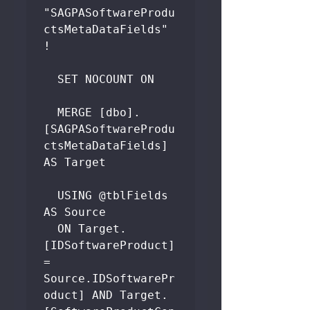
"SAGPASoftwareProdu
ctsMetaDataFields" 
!

  SET NOCOUNT ON

  MERGE [dbo].
[SAGPASoftwareProdu
ctsMetaDataFields] 
AS Target

  USING @tblFields 
AS Source

  ON Target.
[IDSoftwareProduct] 
= 
Source.IDSoftwarePr
oduct] AND Target.