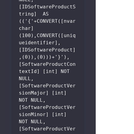
[IDSoftwareProductS
tring]  AS 
(('{'+CONVERT([nvar
char]
(100),CONVERT([uniq
ueidentifier],
[IDSoftwareProduct]
,(0)),(0)))+'}'),

[SoftwareProductCon
textId] [int] NOT 
NULL,

[SoftwareProductVer
sionMajor] [int] 
NOT NULL,

[SoftwareProductVer
sionMinor] [int] 
NOT NULL,

[SoftwareProductVer