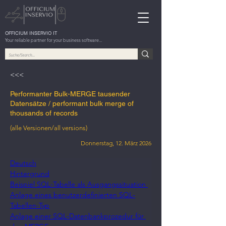
OFFICIUM INSERVIO IT
Your reliable partner for your business software...
<<<
Performanter Bulk-MERGE tausender
Datensätze / performant bulk merge of
thousands of records
(alle Versionen/all versions)
Donnerstag, 12. März 2026
Deutsch
Hintergrund
Beispiel SQL-Tabelle als Ausgangssituation 
Anlage eines benutzerdefinierten SQL-
Tabellen-Typ
Anlage einer SQL-Datenbankprozedur für 