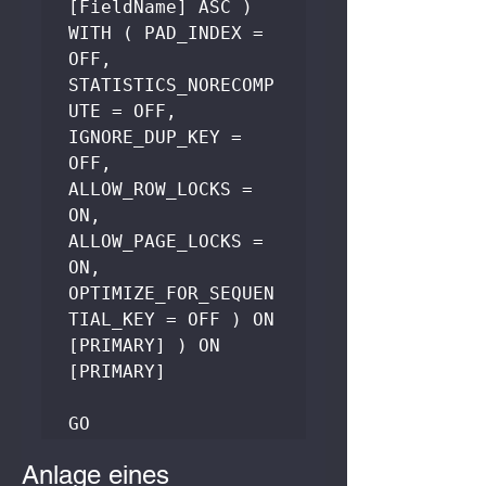
[FieldName] ASC ) 

WITH ( PAD_INDEX = 
OFF, 
STATISTICS_NORECOMP
UTE = OFF, 

IGNORE_DUP_KEY = 
OFF, 
ALLOW_ROW_LOCKS = 
ON, 

ALLOW_PAGE_LOCKS = 
ON, 
OPTIMIZE_FOR_SEQUEN
TIAL_KEY = OFF ) ON 
[PRIMARY] ) ON 
[PRIMARY] 

GO
Anlage eines 