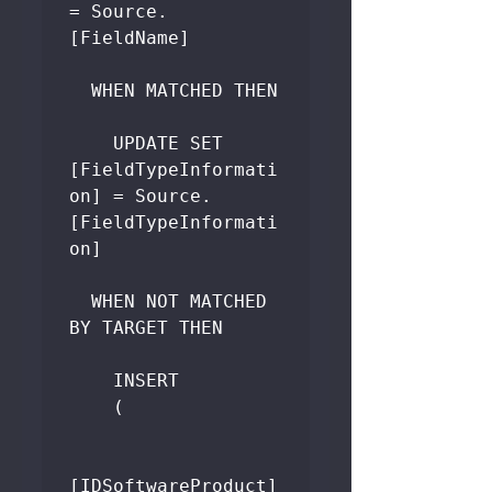
= Source.
[FieldName]

  WHEN MATCHED THEN

    UPDATE SET 
[FieldTypeInformati
on] = Source.
[FieldTypeInformati
on]

  WHEN NOT MATCHED 
BY TARGET THEN

    INSERT

    (

[IDSoftwareProduct]