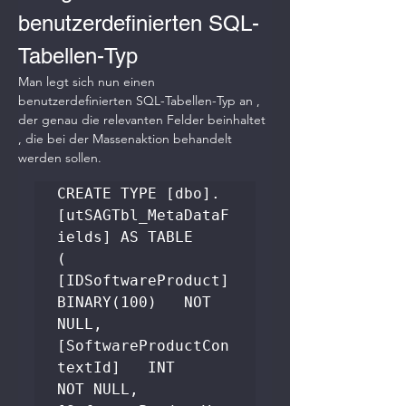
benutzerdefinierten SQL-
Tabellen-Typ
Man legt sich nun einen 
benutzerdefinierten SQL-Tabellen-Typ an , 
der genau die relevanten Felder beinhaltet 
, die bei der Massenaktion behandelt 
werden sollen.
CREATE TYPE [dbo].
[utSAGTbl_MetaDataF
ields] AS TABLE

(

[IDSoftwareProduct]          
BINARY(100)   NOT 
NULL,  

[SoftwareProductCon
textId]   INT           
NOT NULL, 
