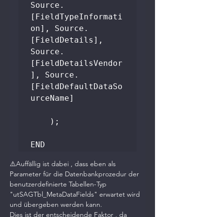
Source.
[FieldTypeInformati
on], Source.
[FieldDetails], 
Source.
[FieldDetailsVendor
], Source.
[FieldDefaultDataSo
urceName]

    );

END
⚠️Auffällig ist dabei , dass eben als 
Parameter für die Datenbankprozedur der 
benutzerdefinierte Tabellen-Typ 
"utSAGTbl_MetaDataFields" erwartet wird 
und übergeben werden kann.
Dies ist der entscheidende Faktor , da 